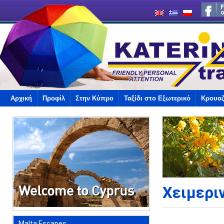
Αρχική
Προφίλ
Στην Κύπρο
Ταξίδι στο Εξωτερικό
Κρουαζ
Χειμερι
Malta Escapes