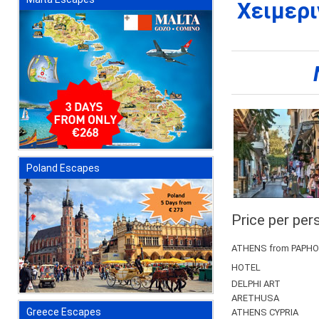
Χειμερι
Poland Escapes
Price per pers
ATHENS from PAPH
HOTEL
DELPHI ART
ARETHUSA
Greece Escapes
ATHENS CYPRIA