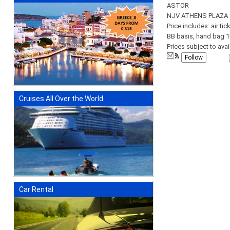
ASTOR
NJV ATHENS PLAZA
Price includes: air t
BB basis, hand bag 
Prices subject to avail
Follow
Cruises All Over the World
Car Rental