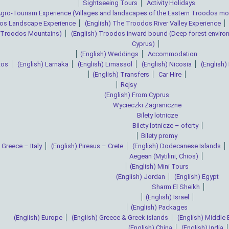
Sightseeing Tours
Activity Holidays
 Agro-Tourism Experience (Villages and landscapes of the Eastern Troodos mo
dos Landscape Experience
(English) The Troodos River Valley Experience
l Troodos Mountains)
(English) Troodos inward bound (Deep forest enviro
Cyprus)
(English) Weddings
Accommodation
tos
(English) Larnaka
(English) Limassol
(English) Nicosia
(English
(English) Transfers
Car Hire
Rejsy
(English) From Cyprus
Wycieczki Zagraniczne
Bilety lotnicze
Bilety lotnicze – oferty
Bilety promy
 Greece – Italy
(English) Pireaus – Crete
(English) Dodecanese Islands
Aegean (Mytilini, Chios)
(English) Mini Tours
(English) Jordan
(English) Egypt
Sharm El Sheikh
(English) Israel
(English) Packages
(English) Europe
(English) Greece & Greek islands
(English) Middle 
(English) China
(English) India