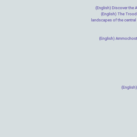
(English) Discover the
(English) The Troo
landscapes of the centra
(English) Ammochos
(English)