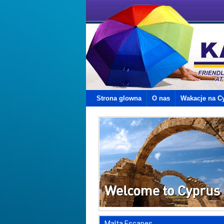
Strona glowna
O nas
Wakacje na C
Malta Escapes