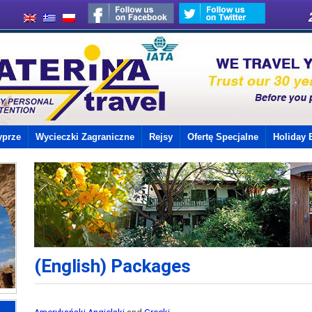
yprze
Wycieczki Zagraniczne
Rejsy
Ofertę Specjalne
Holiday 
(English) Packages