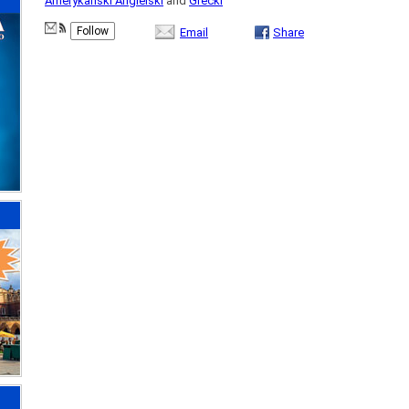
Amerykański Angielski
and
Grecki
Follow
Email
Share