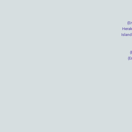
(E
Herak
Island
(
(E