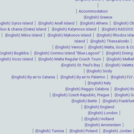
Accommodation
(English) Greece
nglish) Syros Island
(English) Anafi Island
(English) Athens
(English) Ch
lion & chania (Crete) Island
(English) Kalymnos Island
(English) KASSOS 
(English) Milos Island
(English) Mykonos Island
(English) Rhodos Isl
Island
(English) Thessaloniki
(English) Venice
(English) Malta, Gozo & 
English) Bugibba
(English) Comino Island “Blue Lagoon”
(English) Diving 
nglish) Gozo island
(English) Malta Regular Coach Tours
(English) Mellie
(English) St. Paul’s Bay
(English) Valetta
(English) Sicily
(English) By air to Catania
(English) By air to Palermo
(English) FL
(English) Italy
(English) Reggio Calabria
(English) 
(English) Czech Republic, Prague
(English) 
(English) Berlin
(English) Frankfur
(English) England
(English) London
(English) Holland
(English) Amsterdam
(English) Tunisia
(English) Poland
(English) Jordan