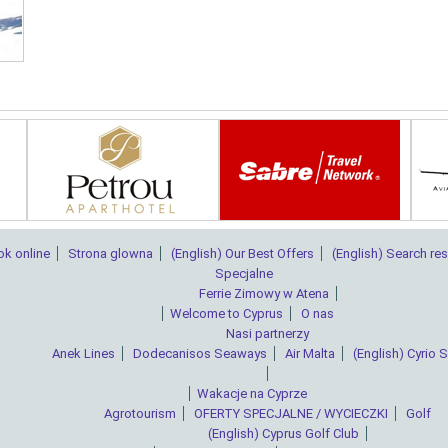
ok online
Strona glowna
(English) Our Best Offers
(English) Search res
Specjalne
Ferrie Zimowy w Atena
Welcome to Cyprus
O nas
Νasi partnerzy
Anek Lines
Dodecanisos Seaways
Air Malta
(English) Cyrio 
Wakacje na Cyprze
Agrotourism
OFERTY SPECJALNE / WYCIECZKI
Golf
(English) Cyprus Golf Club