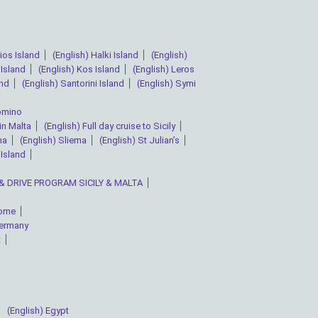
ios Island
(English) Halki Island
(English)
Island
(English) Kos Island
(English) Leros
and
(English) Santorini Island
(English) Symi
Comino
in Malta
(English) Full day cruise to Sicily
ha
(English) Sliema
(English) St Julian’s
 Island
Y & DRIVE PROGRAM SICILY & MALTA
Rome
Germany
t
(English) Egypt