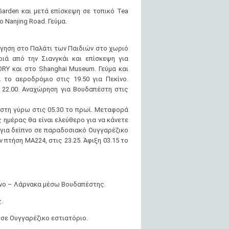
arden και μετά επίσκεψη σε τοπικό Tea
 Nanjing Road. Γεύμα.
γηση στο Παλάτι των Παιδιών στο χωριό
κριά από την Σιανγκάι και επίσκεψη για
RY και στο Shanghai Museum. Γεύμα και
 το αεροδρόμιο στις 19.50 για Πεκίνο.
ς 22.00. Αναχώρηση για Βουδαπέστη στις
στη γύρω στις 05.30 το πρωί. Μεταφορά
ς ημέρας θα είναι ελεύθερο για να κάνετε
για δείπνο σε παραδοσιακό Ουγγαρέζικο
 πτήση ΜΑ224, στις 23.25. Άφιξη 03.15 το
κίνο – Λάρνακα μέσω Βουδαπέστης.
.
 σε Ουγγαρέζικο εστιατόριο.