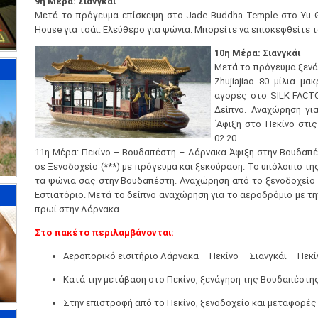
9η Μέρα: Σιανγκάι
Μετά το πρόγευμα επίσκεψη στο Jade Buddha Temple στο Yu G
House για τσάι. Ελεύθερο για ψώνια. Μπορείτε να επισκεφθείτε το
10η Μέρα: Σιανγκάι
Μετά το πρόγευμα ξενά
Zhujiajiao 80 μίλια μα
αγορές στο SILK FACTO
Δείπνο. Αναχώρηση για
΄Αφιξη στο Πεκίνο στι
02.20.
11η Μέρα: Πεκίνο – Βουδαπέστη – Λάρνακα Άφιξη στην Βουδαπέ
σε Ξενοδοχείο (***) με πρόγευμα και ξεκούραση. Το υπόλοιπο τη
τα ψώνια σας στην Βουδαπέστη. Αναχώρηση από το ξενοδοχείο 
Εστιατόριο. Μετά το δείπνο αναχώρηση για το αεροδρόμιο με την
πρωί στην Λάρνακα.
Στο πακέτο περιλαμβάνονται:
Αεροπορικό εισιτήριο Λάρνακα – Πεκίνο – Σιανγκάι – Πε
Κατά την μετάβαση στο Πεκίνο, ξενάγηση της Βουδαπέστης
Στην επιστροφή από το Πεκίνο, ξενοδοχείο και μεταφορές