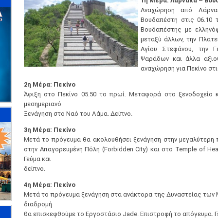
1η Μέρα: Λάρνακα – Βου
Αναχώρηση από Λάρνα
Βουδαπέστη στις 06.10 
Βουδαπέστης με ελληνόφ
μεταξύ άλλων, την Πλατε
Αγίου Στεφάνου, την 
Ψαράδων και άλλα αξιο
αναχώρηση για Πεκίνο στις
2η Μέρα: Πεκίνο
Άφιξη στο Πεκίνο 05.50 το πρωί. Μεταφορά στο ξενοδοχείο 
μεσημεριανό
Ξενάγηση στο Ναό του Λάμα. Δείπνο.
3η Μέρα: Πεκίνο
Μετά το πρόγευμα θα ακολουθήσει ξενάγηση στην μεγαλύτερη π
στην Απαγορευμένη Πόλη (Forbidden City) και στο Temple of He
Γεύμα και
δείπνο.
4η Μέρα: Πεκίνο
Μετά το πρόγευμα ξενάγηση στα ανάκτορα της Δυναστείας των Μι
διαδρομή
θα επισκεφθούμε το Εργοστάσιο Jade. Επιστροφή το απόγευμα. Γε