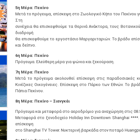
5η Μέρα: Πεκίνο
Μετά το πρόγευμα, επίσκεψη στο Ζωολογικό Κήπο του Πεκίνου γι
Στη
συνέχεια θα επισκεφθούμε τα Θερινά Ανάκτορα, τους Βοτανικο
διαδρομή
θα επισκεφθούμε το εργοστάσιο Μαργαριταριών. To βράδυ επίσ
και δείπνο.
6η Μέρα: Πεκίνο
Πρόγευμα. Ελεύθερη μέρα για ψώνια και ξεκούραση.
7η Μέρα: Πεκίνο
Μετά το πρόγευμα ακολουθεί επίσκεψη στις παραδοσιακές κατ
Κινέζικες Οικογένειες. Επίσκεψη στο Πάρκο των Εθνών. Το βρ
Πάπια Πεκίνου.
8η Μέρα: Πεκίνο – Σιανγκάι
Πρόγευμα και μεταφορά στο αεροδρόμιο για αναχώρηση στις 08.55 
Μεταφορά στο ξενοδοχείο Holiday Inn Downtown Shanghai ****
επίσκεψη
στο Shanghai TV Tower. Νυκτερινή βαρκάδα στον ποταμό Huangpu.