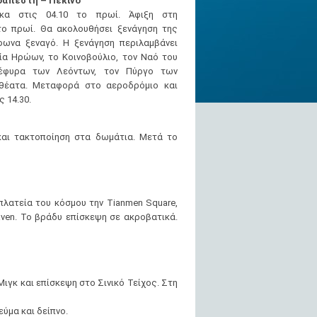
δαπέστη – Πεκίνο
κα στις 04.10 το πρωί. Άφιξη στη
το πρωί. Θα ακολουθήσει ξενάγηση της
ωνα ξεναγό. Η ξενάγηση περιλαμβάνει
ία Ηρώων, το Κοινοβούλιο, τον Ναό του
Γέφυρα των Λεόντων, τον Πύργο των
θέατα. Μεταφορά στο αεροδρόμιο και
 14.30.
και τακτοποίηση στα δωμάτια. Μετά το
λατεία του κόσμου την Tianmen Square,
aven. Το βράδυ επίσκεψη σε ακροβατικά.
γκ και επίσκεψη στο Σινικό Τείχος. Στη
ύμα και δείπνο.