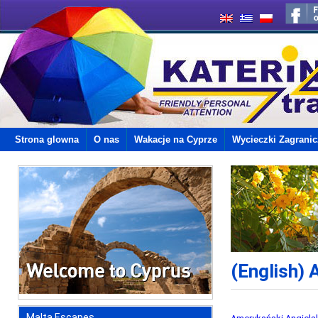
Strona glowna
O nas
Wakacje na Cyprze
Wycieczki Zagrani
(English)
Malta Escapes