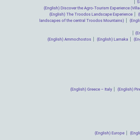
S
(English) Discover the Agro-Tourism Experience (Vil
(English) The Troodos Landscape Experience
(
landscapes of the central Troodos Mountains)
(Engl
(E
(English) Ammochostos
(English) Larnaka
(En
(English) Greece – Italy
(English) Pi
(English) Europe
(Engl